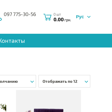
097 775-30-56
0
шт
Рус
0.00
грн.
Контакты
молчанию
Отображать по 12