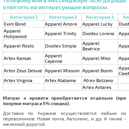
телефону или в мессенджере. Всегда рады
ответить на интересующие вопросы.
Категория 1
Категория 2
Категория 3
Ка
Exim Bond
Apparel Amore
Apparel Lucky
Divo
Apparel
Apparel Trinity
Divotex Lorena
Appa
Hollywood
Apparel
Apparel Rosto
Divotex Simple
Appa
Beatrice
Apparel
Artex Kansas
Apparel Miss
Appa
Cayenne
App
Artex Zeus Deluxe
Apparel Missoni
Apparel Boom
Clee
Artex Virginia
Artex Alabama
Atrex Bolzano
Artex Antares
Матрас к кровати приобретается отдельно (при
покупке матраса 5% скидка).
Доставка по Украине осуществляется любым из
перевозчиков: Новая почта, Автолюкс, и др. А также -
железной дорогой.