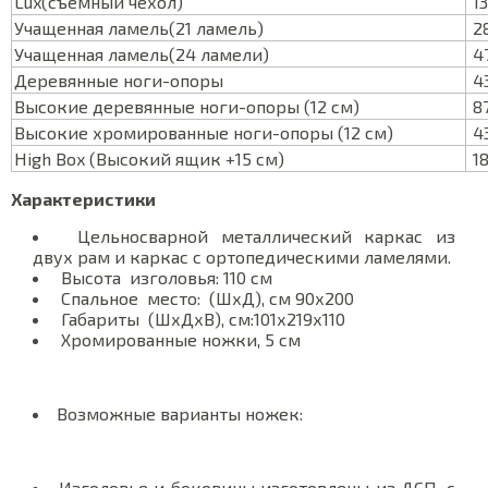
Lux(съемный чехол)
13
Учащенная ламель(21 ламель)
28
Учащенная ламель(24 ламели)
47
Деревянные ноги-опоры
43
Высокие деревянные ноги-опоры (12 см)
87
Высокие хромированные ноги-опоры (12 см)
43
High Box (Высокий ящик +15 см)
18
Характеристики
Цельносварной металлический каркас из
двух рам и каркас с ортопедическими ламелями.
Высота изголовья: 110 см
Спальное место: (ШхД), см 90х200
Габариты (ШхДхВ), см:101х219х110
Хромированные ножки, 5 см
Возможные варианты ножек:
Изголовье и боковины изготовлены из ДСП, с