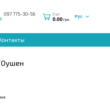
097 775-30-56
0
шт
Рус
0.00
грн.
Контакты
/Оушен
uxe