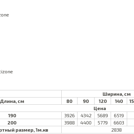
zone
tizone
Ширина, см
Длина, см
80
90
120
140
1
Цена
190
3926
4342
5689
6519
200
3988
4400
5779
6603
тный размер, 1м.кв
2838