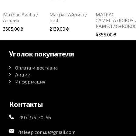
Матрас Azalia /
Матрас Айриш /
МАТРАС
Азалия
Irish
CAMELIA+KOKOS 
КАМЕЛИЯ+КОКО
3605.00 ₴
2139.00 ₴
4355.00 ₴
Уголок покупателя
Оплата и доставка
Акции
Информация
Контакты
097 775-30-56
4sleep.com.ua@gmail.com