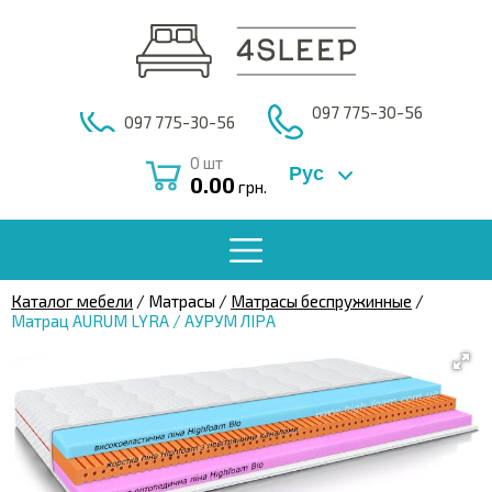
097 775-30-56
097 775-30-56
0
шт
Рус
0.00
грн.
Каталог мебели
/ Матрасы /
Матрасы беспружинные
/
Матрац AURUM LYRA / АУРУМ ЛІРА