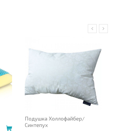
Подушка Холлофайбер/
Подушк
Синтепух
1147.00