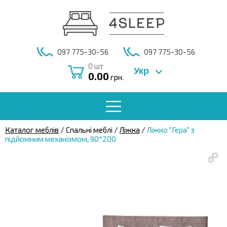
097 775-30-56
097 775-30-56
0
шт
Укр
0.00
грн.
Каталог меблів
/ Спальні меблі /
Ліжка
/
Ліжко "Гера" з
підйомним механізмом, 90*200