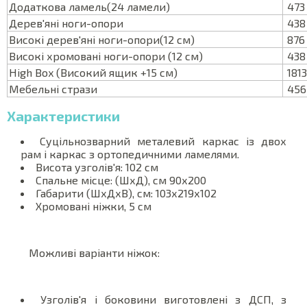
Додаткова ламель(24 ламели)
473
Дерев'яні ноги-опори
438
Високі дерев'яні ноги-опори(12 см)
876
Високі хромовані ноги-опори (12 см)
438
High Box (Високий ящик +15 см)
1813
Мебельні стрази
456
Характеристики
Суцільнозварний металевий каркас із двох
рам і каркас з ортопедичними ламелями.
Висота узголів'я: 102 см
Спальне місце: (ШхД), см 90х200
Габарити (ШхДхВ), см: 103х219х102
Хромовані ніжки, 5 см
Можливі варіанти ніжок:
Узголів'я і боковини виготовлені з ДСП, з