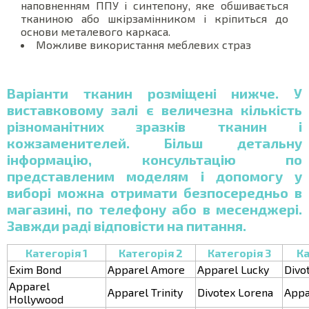
наповненням ППУ і синтепону, яке обшивається
тканиною або шкірзамінником і кріпиться до
основи металевого каркаса.
Можливе використання меблевих страз
Варіанти тканин розміщені нижче. У
виставковому залі є величезна кількість
різноманітних зразків тканин і
кожзаменителей. Більш детальну
інформацію, консультацію по
представленим моделям і допомогу у
виборі можна отримати безпосередньо в
магазині, по телефону або в месенджері.
Завжди раді відповісти на питання.
Категорія 1
Категорія 2
Категорія 3
Ка
Exim Bond
Apparel Amore
Apparel Lucky
Divo
Apparel
Apparel Trinity
Divotex Lorena
Appa
Hollywood