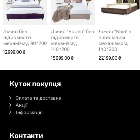
Ліжко без
Ліжко "Борно" без
Ліжко "Квін" з
підйомного
підйомного
підйомним
механізму, 90*200
механізму,
механізмом,
140*200
140*200
12999.00 ₴
15899.00 ₴
22199.00 ₴
Куток покупця
Оплата та доставка
Акції
Інформація
Контакти