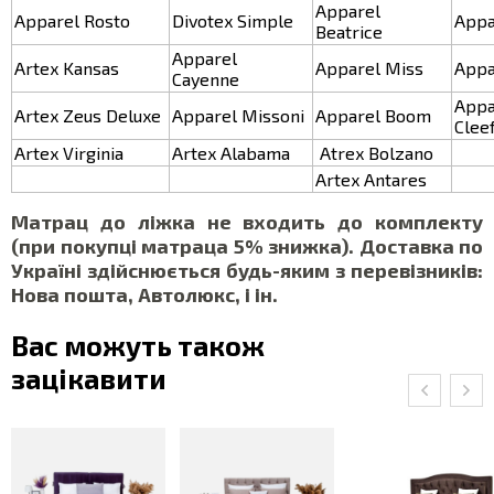
Apparel
Apparel Rosto
Divotex Simple
Appa
Beatrice
Apparel
Artex Kansas
Apparel Miss
Appa
Cayenne
App
Artex Zeus Deluxe
Apparel Missoni
Apparel Boom
Clee
Artex Virginia
Artex Alabama
Atrex Bolzano
Artex Antares
Матрац до ліжка не входить до комплекту
(при покупці матраца 5% знижка). Доставка по
Україні здійснюється будь-яким з перевізників:
Нова пошта, Автолюкс, і ін.
Вас можуть також
зацікавити