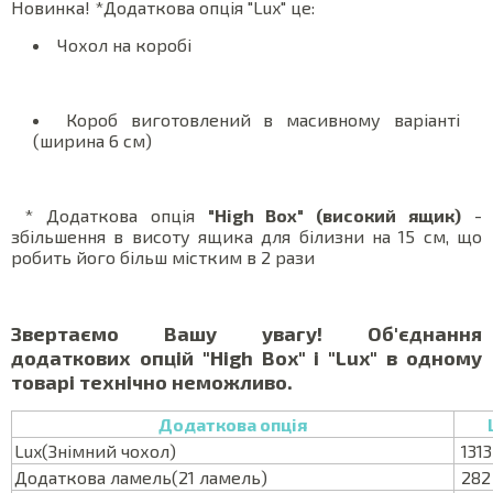
Новинка! *Додаткова опція "Lux" це:
Чохол на коробі
Короб виготовлений в масивному варіанті
(ширина 6 см)
* Додаткова опція
"High Box" (високий ящик)
-
збільшення в висоту ящика для білизни на 15 см, що
робить його більш містким в 2 рази
Звертаємо Вашу увагу! Об'єднання
додаткових опцій "High Box" і "Lux" в одному
товарі технічно неможливо.
Додаткова опція
Lux(Знімний чохол)
1313
Додаткова ламель(21 ламель)
282