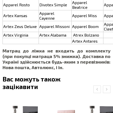
Apparel
Apparel Rosto
Divotex Simple
Appa
Beatrice
Apparel
Artex Kansas
Apparel Miss
Appa
Cayenne
App
Artex Zeus Deluxe
Apparel Missoni
Apparel Boom
Clee
Artex Virginia
Artex Alabama
Atrex Bolzano
Artex Antares
Матрац до ліжка не входить до комплекту
(при покупці матраца 5% знижка). Доставка по
Україні здійснюється будь-яким з перевізників:
Нова пошта, Автолюкс, і ін.
Вас можуть також
зацікавити