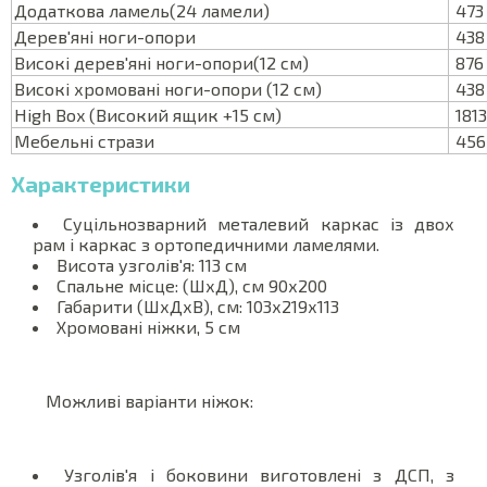
Додаткова ламель(24 ламели)
473
Дерев'яні ноги-опори
438
Високі дерев'яні ноги-опори(12 см)
876
Високі хромовані ноги-опори (12 см)
438
High Box (Високий ящик +15 см)
1813
Мебельні стрази
456
Характеристики
Суцільнозварний металевий каркас із двох
рам і каркас з ортопедичними ламелями.
Висота узголів'я: 113 см
Спальне місце: (ШхД), см 90х200
Габарити (ШхДхВ), см: 103х219х113
Хромовані ніжки, 5 см
Можливі варіанти ніжок:
Узголів'я і боковини виготовлені з ДСП, з