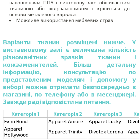
наповненням ППУ і синтепону, яке обшивається
тканиною або шкірзамінником і кріпиться до
основи металевого каркаса.
Можливе використання меблевих страз
Варіанти тканин розміщені нижче. У
виставковому залі є величезна кількість
різноманітних зразків тканин і
кожзаменителей. Більш детальну
інформацію, консультацію по
представленим моделям і допомогу у
виборі можна отримати безпосередньо в
магазині, по телефону або в месенджері.
Завжди раді відповісти на питання.
Категорія 1
Категорія 2
Категорія 3
Ка
Exim Bond
Apparel Amore
Apparel Lucky
Divo
Apparel
Apparel Trinity
Divotex Lorena
Appa
Hollywood