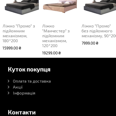
Ліжко "Промо" з
Ліжко
Ліжко "Промо"
підйомним
"Манчестер" з
без підйомного
механізмом,
підйомним
механізму, 90*20
180*200
механізмом,
7999.00 ₴
120*200
15999.00 ₴
19299.00 ₴
Куток покупця
Оплата та доставка
Акції
Інформація
Контакти