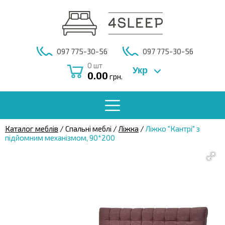
097 775-30-56
097 775-30-56
0
шт
Укр
0.00
грн.
Каталог меблів
/ Спальні меблі /
Ліжка
/
Ліжко "Кантрі" з
підйомним механізмом, 90*200