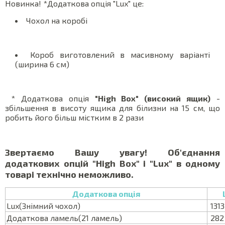
Новинка! *Додаткова опція "Lux" це:
Чохол на коробі
Короб виготовлений в масивному варіанті
(ширина 6 см)
* Додаткова опція
"High Box" (високий ящик)
-
збільшення в висоту ящика для білизни на 15 см, що
робить його більш містким в 2 рази
Звертаємо Вашу увагу! Об'єднання
додаткових опцій "High Box" і "Lux" в одному
товарі технічно неможливо.
Додаткова опція
Lux(Знімний чохол)
1313
Додаткова ламель(21 ламель)
282